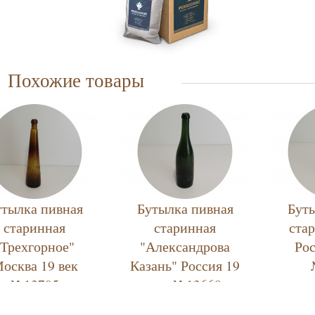
Похожие товары
утылка пивная
Бутылка пивная
Буты
старинная
старинная
ста
"Трехгорное"
"Александрова
Рос
осква 19 век
Казань" Россия 19
№13705
век №13668