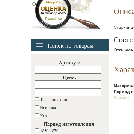
Опис
Старинная
Состо
Поиск по товарам
Отличное
Артикул:
Харак
Цена:
Материа
Период и
Размер
Товар по акции
Новинка
Хит
Период изготовления:
1850-1870