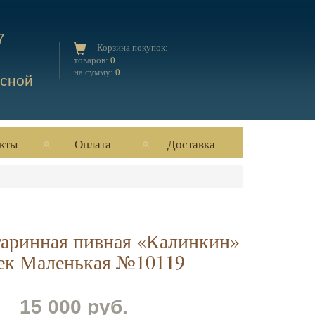
7
Корзина покупок:
товаров:
0
на сумму:
0
есной
кты
Оплата
Доставка
таринная пивная «Калинкин»
век Маленькая №10119
15 000 руб.