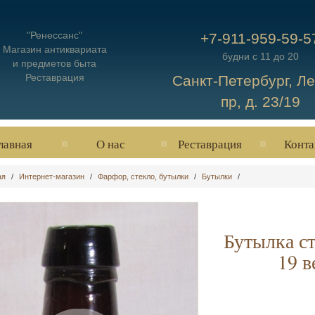
"Ренессанс"
+7-911-959-59-5
Магазин антиквариата
будни с 11 до 20
и предметов быта
Реставрация
Санкт-Петербург, Л
пр, д. 23/19
лавная
О нас
Реставрация
Конта
ая
/
Интернет-магазин
/
Фарфор, стекло, бутылки
/
Бутылки
/
Бутылка с
19 