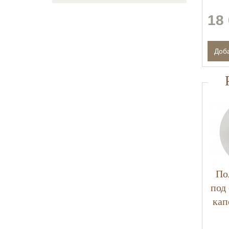
18 
По
под
кап