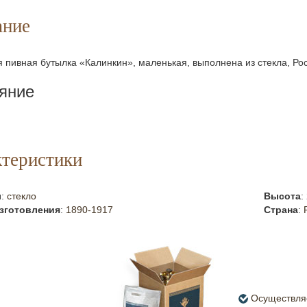
ание
 пивная бутылка «Калинкин», маленькая, выполнена из стекла, Рос
яние
теристики
л
:
стекло
Высота
:
зготовления
:
1890-1917
Страна
:
Осуществляе