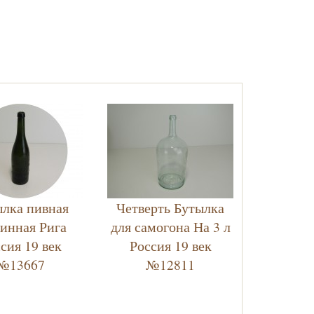
лка пивная
Четверть Бутылка
ринная Рига
для самогона На 3 л
сия 19 век
Россия 19 век
№13667
№12811