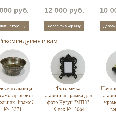
000 руб.
12 000 руб.
10 0
Рекомендуемые вам
лоскательница
Фоторамка
Ночни
 самовар эгоист,
старинная, рамка для
стари
ельник Фраже?
фото Чугун "МПЗ"
мрам
№13371
19 век №13064
ве