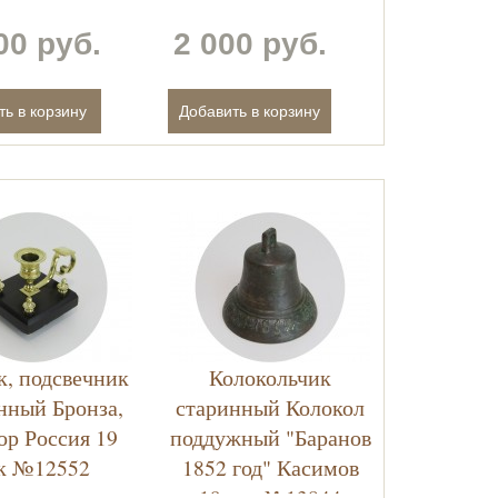
00 руб.
2 000 руб.
к, подсвечник
Колокольчик
нный Бронза,
старинный Колокол
ор Россия 19
поддужный "Баранов
к №12552
1852 год" Касимов
19 век №13844